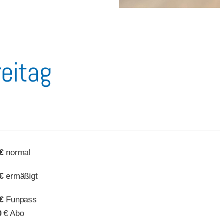
eitag
€
normal
€
ermäßigt
€
Funpass
0
€ Abo