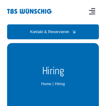
Skip
to
Toggl
content
Navig
Startseite
Kontakt & Reservieren
Sportarten
Aktionen & Events
Hiring
News
Home
Hiring