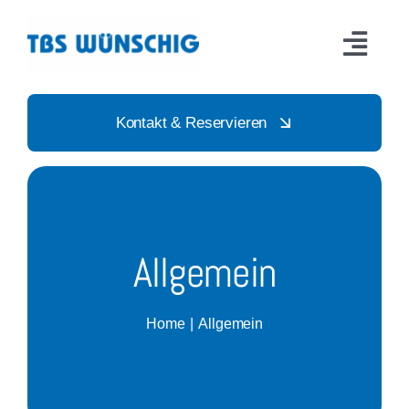
Skip
to
Toggl
content
Navig
Startseite
Kontakt & Reservieren
Sportarten
Aktionen & Events
Allgemein
News
Home
Allgemein